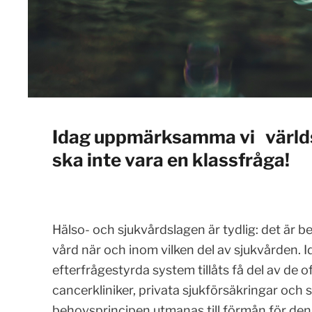
Idag uppmärksamma vi världs
ska inte vara en klassfråga!
Hälso- och sjukvårdslagen är tydlig: det är 
vård när och inom vilken del av sjukvården. Ida
efterfrågestyrda system tillåts få del av de o
cancerkliniker, privata sjukförsäkringar och s
behovsprincipen utmanas till förmån för den 