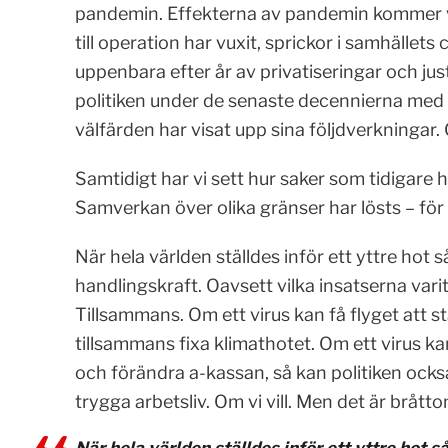
pandemin. Effekterna av pandemin kommer vi 
till operation har vuxit, sprickor i samhällets
uppenbara efter år av privatiseringar och ju
politiken under de senaste decennierna med
välfärden har visat upp sina följdverkningar.
Samtidigt har vi sett hur saker som tidigare har
Samverkan över olika gränser har lösts – för 
När hela världen ställdes inför ett yttre hot s
handlingskraft. Oavsett vilka insatserna varit 
Tillsammans. Om ett virus kan få flyget att s
tillsammans fixa klimathotet. Om ett virus ka
och förändra a-kassan, så kan politiken ocks
trygga arbetsliv. Om vi vill. Men det är bråtto