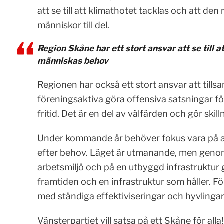
att se till att klimathotet tacklas och att de
människor till del.
Region Skåne har ett stort ansvar att se till a
människas behov
Regionen har också ett stort ansvar att til
föreningsaktiva göra offensiva satsningar för 
fritid. Det är en del av välfärden och gör skil
Under kommande år behöver fokus vara på alla
efter behov. Läget är utmanande, men genom 
arbetsmiljö och på en utbyggd infrastruktur g
framtiden och en infrastruktur som håller. För
med ständiga effektiviseringar och hyvlingar 
Vänsterpartiet vill satsa på ett Skåne för alla!