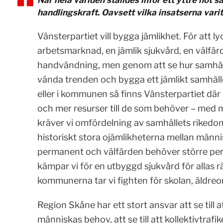
När hela världen ställdes inför ett yttre hot s
handlingskraft. Oavsett vilka insatserna varit 
Vänsterpartiet vill bygga jämlikhet. För att 
arbetsmarknad, en jämlik sjukvård, en välfärd
handvändning, men genom att se hur samhälle
vända trenden och bygga ett jämlikt samhälle.
eller i kommunen så finns Vänsterpartiet dä
och mer resurser till de som behöver – med må
kräver vi omfördelning av samhällets rikedom
historiskt stora ojämlikheterna mellan männ
permanent och välfärden behöver större per
kämpar vi för en utbyggd sjukvård för allas rät
kommunerna tar vi fighten för skolan, äldreomso
Region Skåne har ett stort ansvar att se till a
människas behov, att se till att kollektivtra