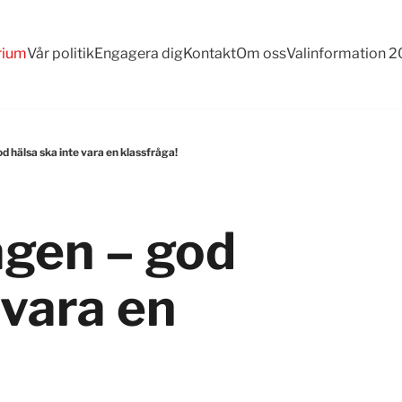
rium
Vår politik
Engagera dig
Kontakt
Om oss
Valinformation 
 hälsa ska inte vara en klassfråga!
agen – god
 vara en