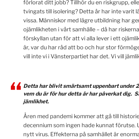
förlorat ditt jobb? Tillhör du en riskgrupp, el
tvingats till isolering? Detta år har inte varit
vissa. Människor med lägre utbildning har gene
ojämlikheten i vårt samhälle – då har riskerna 
förskyllan utan för att vi alla lever i ett ojäm
är, var du har råd att bo och hur stor förmöge
vill inte vi i Vänsterpartiet har det. Vi vill jämli
Detta har blivit smärtsamt uppenbart under 20
vem du är för hur detta år har påverkat dig. Så v
jämlikhet.
Åren med pandemi kommer att gå till historie
decennium som ingen hade kunnat förutse. U
nytt virus. Effekterna på samhället är enorma