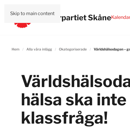
Skip to main content
Vänsterpartiet Skåne
Kalenda
Hem
Alla våra inlägg
Okategoriserade
Världshälsodagen – god
Världshälsod
hälsa ska inte
klassfråga!