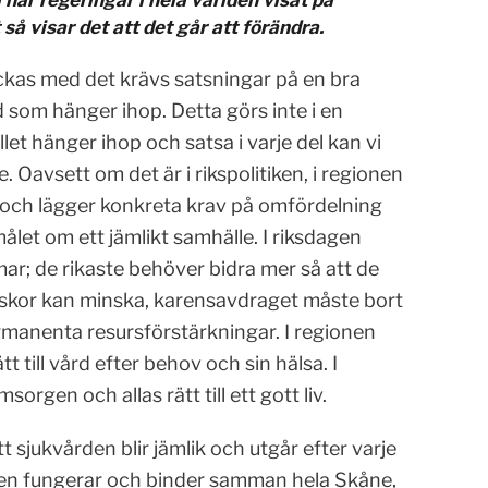
å har regeringar i hela världen visat på
så visar det att det går att förändra.
lyckas med det krävs satsningar på en bra
 som hänger ihop. Detta görs inte i en
t hänger ihop och satsa i varje del kan vi
 Oavsett om det är i rikspolitiken, i regionen
r och lägger konkreta krav på omfördelning
let om ett jämlikt samhälle. I riksdagen
ar; de rikaste behöver bidra mer så att de
iskor kan minska, karensavdraget måste bort
manenta resursförstärkningar. I regionen
t till vård efter behov och sin hälsa. I
rgen och allas rätt till ett gott liv.
tt sjukvården blir jämlik och utgår efter varje
fiken fungerar och binder samman hela Skåne,