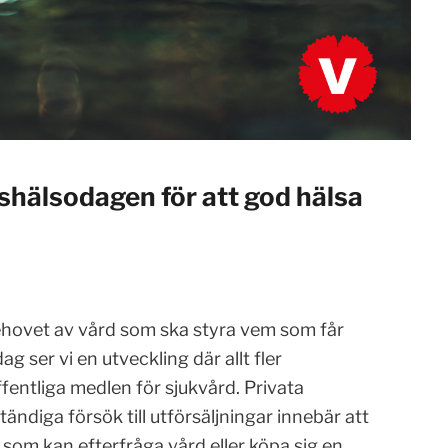
hälsodagen för att god hälsa
behovet av vård som ska styra vem som får
g ser vi en utveckling där allt fler
ffentliga medlen för sjukvård. Privata
tändiga försök till utförsäljningar innebär att
som kan efterfråga vård eller köpa sig en