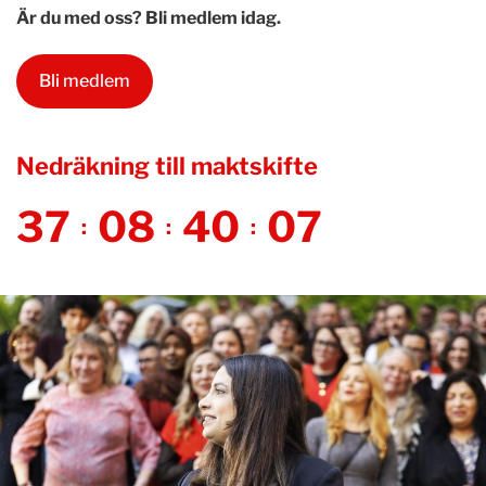
Är du med oss? Bli medlem idag.
Bli medlem
Nedräkning till maktskifte
3
7
0
8
4
0
0
6
:
:
: