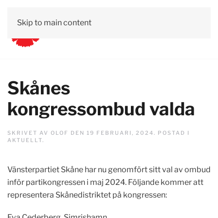
Skip to main content
Skånes
kongressombud valda
SKRIVET AV
OLOF
DEN
19 FEBRUARI, 2024
. POSTAD I
AKTUELLT
.
Vänsterpartiet Skåne har nu genomfört sitt val av ombud
inför partikongressen i maj 2024. Följande kommer att
representera Skånedistriktet på kongressen:
Eva Cederberg, Simrishamn