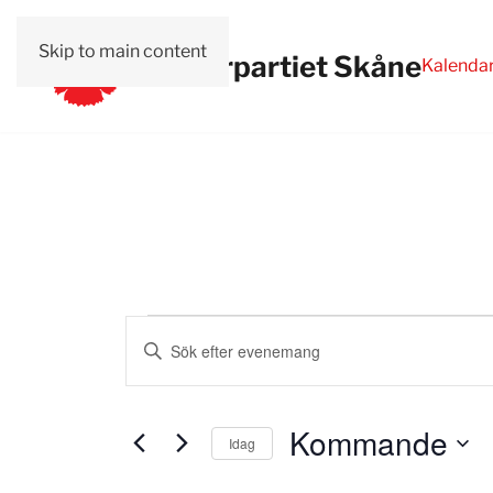
Skip to main content
Vänsterpartiet Skåne
Kalenda
Evenemang
Evenemang
Ange
Search
nyckelord.
Sök
and
efter
Kommande
Idag
Views
Evenemang
Välj
efter