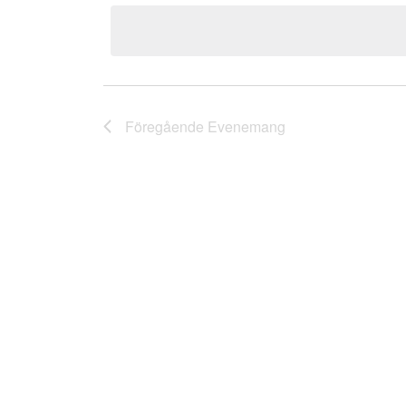
Navigation
datum.
nyckelord.
Föregående
Evenemang