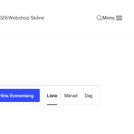
2026
Webshop Skåne
Meny
Evenemang
Hitta Evenemang
Lista
Månad
Dag
vynavigering