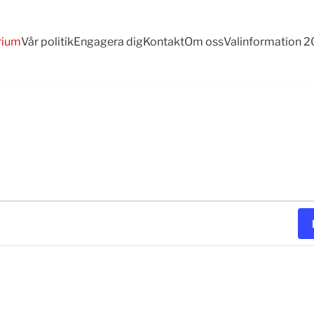
rium
Vår politik
Engagera dig
Kontakt
Om oss
Valinformation 